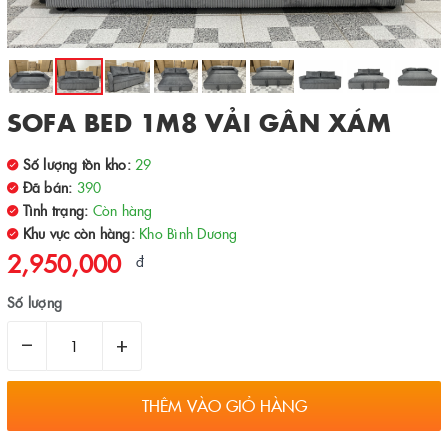
SOFA BED 1M8 VẢI GÂN XÁM
Số lượng tồn kho:
29
Đã bán:
390
Tình trạng:
Còn hàng
Khu vực còn hàng:
Kho Bình Dương
2,950,000
đ
Số lượng
–
+
THÊM VÀO GIỎ HÀNG