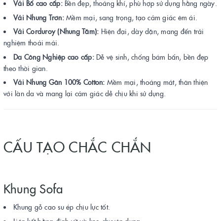
Vải Bố cao cấp:
Bền đẹp, thoáng khí, phù hợp sử dụng hằng ngày.
Vải Nhung Trơn:
Mềm mại, sang trọng, tạo cảm giác êm ái.
Vải Corduroy (Nhung Tăm):
Hiện đại, dày dặn, mang đến trải
nghiệm thoải mái.
Da Công Nghiệp cao cấp:
Dễ vệ sinh, chống bám bẩn, bền đẹp
theo thời gian.
Vải Nhung Gân 100% Cotton:
Mềm mại, thoáng mát, thân thiện
với làn da và mang lại cảm giác dễ chịu khi sử dụng.
CẤU TẠO CHẮC CHẮN
Khung Sofa
Khung gỗ cao su ép chịu lực tốt.
Liên kết bằng đinh vít và keo chuyên dụng.