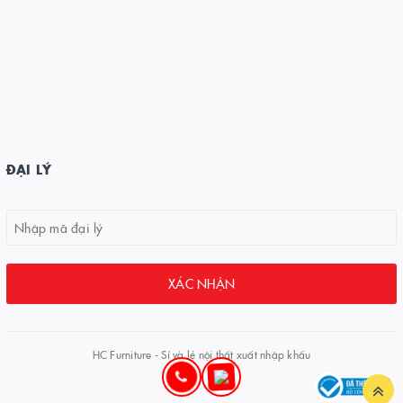
ĐẠI LÝ
XÁC NHẬN
HC Furniture - Sỉ và lẻ nội thất xuất nhập khẩu