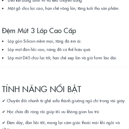
Mặt gỗ chịu lực cao, hạn chế võng lún, tăng tuổi thọ sản phẩm.
Đệm Mút 3 Lớp Cao Cấp
Lớp gòn Silicon mềm mại, tăng độ êm ái.
Lớp mút đàn hồi cao, nâng đỡ cơ thể hiệu quả.
Lớp mút D45 chịu lực tốt, hạn chế xẹp lún và giữ form lâu dài.
TÍNH NĂNG NỔI BẬT
✔ Chuyển đổi nhanh từ ghế sofa thành giường ngủ chỉ trong vài giây.
✔ Hộc chứa đồ rộng rãi giúp tối ưu không gian lưu trữ.
✔ Đệm dày, đàn hồi tốt, mang lại cảm giác thoải mái khi ngồi và
nằm.