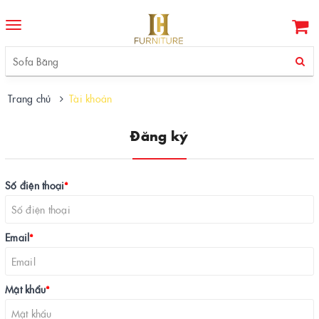
Toggle
navigation
Trang chủ
Tài khoản
Đăng ký
Số điện thoại
*
Email
*
Mật khẩu
*